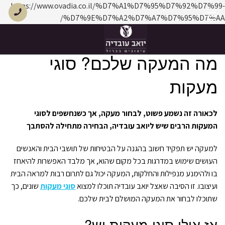
https://www.ovadia.co.il/%D7%A1%D7%95%D7%92%D7%99-
%D7%9E%D7%A2%D7%A7%D7%95%D7%AA/
מה המעקה שלכם? סוגי
בית
מעקות
קטלוג
בית
מאמרים
מה המעקה שלכם? סוגי מעקות
לכאורה זה נשמע פשוט, לבחור מעקה, אך כשנחשפים לסוגי
המעקות הרבים שיש ליואב עובדיה, הבחירה מתחילה להסתבך
מעקות ברזל
למעקה יש תפקיד חשוב בהגנה על הבטיחות של תושבי הבית והאנשים
העושים שימוש במדרגות בכל מקום שהוא, אך מלבד האפשרות להיאחז
מדרגות ברזל
בו ולהימנע מנפילות והחלקות, המעקה יכול גם לתרום רבות למראה הבית
ועיצובו. זו הסיבה שאצל יואב עובדיה תוכלו למצוא
סוגי מעקות
שונים, כך
פרגולות מתכת
שתוכלו לבחור את המעקה המושלם לבית שלכם.
אז אילו סוגי מעקות יש?