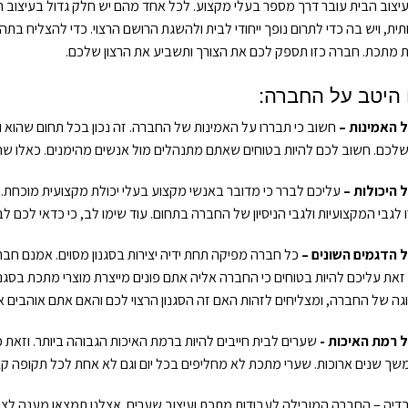
יצוב הבית עובר דרך מספר בעלי מקצוע. לכל אחד מהם יש חלק גדול בעיצוב ה
ת, ויש בה כדי לתרום נופך ייחודי לבית ולהשגת הרושם הרצוי. כדי להצליח 
 מתכת. חברה כזו תספק לכם את הצורך ותשביע את הרצון שלכם.
 היטב על החברה:
ל האמינות –
חשוב כי תבררו על האמינות של החברה. זה נכון בכל תחום שהוא ור
לכם. חשוב לכם להיות בטוחים שאתם מתנהלים מול אנשים מהימנים. כאלו שהי
 היכולות –
עליכם לברר כי מדובר באנשי מקצוע בעלי יכולת מקצועית מוכחת. כא
 לגבי המקצועיות ולגבי הניסיון של החברה בתחום. עוד שימו לב, כי כדאי לכם 
ל הדגמים השונים –
כל חברה מפיקה תחת ידיה יצירות בסגנון מסוים. אמנם חברות 
זאת עליכם להיות בטוחים כי החברה אליה אתם פונים מייצרת מוצרי מתכת בסגנו
גה של החברה, ומצליחים לזהות האם זה הסגנון הרצוי לכם והאם אתם אוהבים א
ל רמת האיכות -
שערים לבית חייבים להיות ברמת האיכות הגבוהה ביותר. וזאת כ
ך שנים ארוכות. שערי מתכת לא מחליפים בכל יום וגם לא אחת לכל תקופה ק
בדיה – החברה המובילה לעבודות מתכת ועיצוב שערים. אצלנו תמצאו מענה לצו