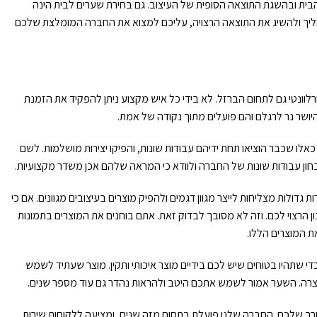
בית ובהשגת התוצאה הסופית של העיצוב. גם בחירת שערים לבית הינה
בתהליך ולהשיג את התוצאה הרצויה, עליכם למצוא את החברה המומלצת שלכם
לוונטי גם לתחום הברזל. לא בידי כל איש מקצוע ניתן להפקיד את הזמנת
ושר נר לרגלם והם פועלים מתוך נקודה של אמת.
לו שכבר הוציאו תחת ידיהם עבודות שונות, והפיקו יצירות מושלמות. לשם
לבחון עבודות שונות של החברה ולוודא כי המראה שלהם אכן משדר מקצועיות.
גדולות מצליחות לייצר מגוון דגמים ולהפיק מוצרים בעיצובים מגוונים. אם כי
ן הרצוי לכם. וזה לא מסובך לבדוק זאת. אתם בוחנים את המוצרים בתמונות
ת המוצרים הללו.
די שתהיו בטוחים שיש לכם בידיים מוצר איכותי ותקין. מוצר שעתיד לשמש
צרה. השער אמור לשמש אתכם היטב ולהראות נהדר גם עוד מספר שנים.
רך שלכם. החברה שלנו פועלת בתחום מזה שנים, ומציעה ללקוחות שירות