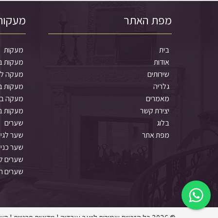
מפת האתר
מעקות
בית
מעקות
אודות
מעקות ב
שירותים
מעקה למ
גלריה
מעקות ב
מאמרים
מעקה בט
יצירת קשר
מעקות ב
בלוג
שערים
מפת אתר
שער לגי
שער כניס
שערים לב
שערים ח
© 2026 כל הזכויות שמורות ליואב עובדיה |
מדיניות פרטיות
|
הצה