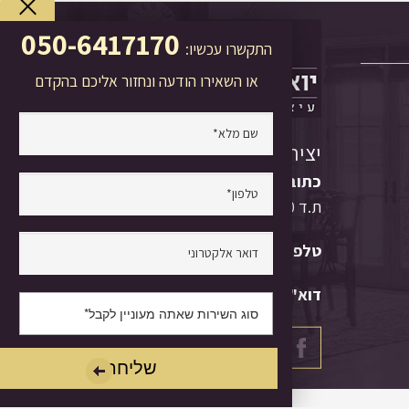
050-6417170
התקשרו עכשיו:
או השאירו הודעה ונחזור אליכם בהקדם
יצירת קשר
כתובת:
צומת קסם
ת.ד 250, הוד השרון 45102
טלפון:
050-6417170
דוא"ל:
info@ovadia.co.il