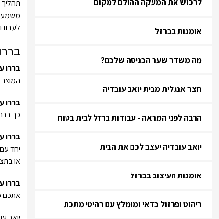
לרכוש את המעקה ההולם למקום
תהליך ע
משמעותי
לעבודות
אומנות בברזל
בררו
מה משדר שער הכניסה שלכם?
בררו ע
המוצר ש
חצר אנגלית מבית יואב עובדיה
בררו על
כך בררו
הרבה לפני המראה - עבודות ברזל לבית בטוח
בררו ע
יואב עובדיה יעצב לכם את הבית
יחד עם 
או בתצו
אומנות העיצוב בברזל
בררו ע
אתכם מש
ריהוט ופרזול כדאי ומומלץ עם רהיטי מתכת
יואב עו