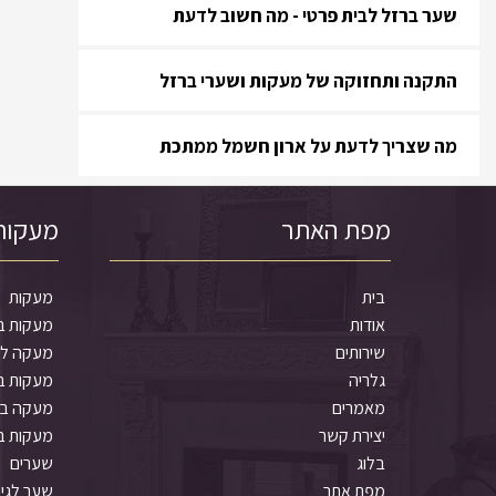
שער ברזל לבית פרטי - מה חשוב לדעת
התקנה ותחזוקה של מעקות ושערי ברזל
מה שצריך לדעת על ארון חשמל ממתכת
מפת האתר
מעקות
בית
מעקות
אודות
מעקות ב
שירותים
מעקה למ
גלריה
מעקות ב
מאמרים
מעקה בט
יצירת קשר
מעקות ב
בלוג
שערים
מפת אתר
שער לגי