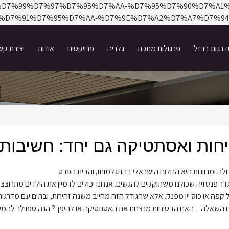
%D7%98%D7%99%D7%97%D7%95%D7%AA-%D7%95%D7%90%D7
%D7%91%D7%95%D7%AA-%D7%9E%D7%A2%D7%A7%D7%94
רגות ברזל
פרגולות מתכת
גלריה
פרויקטים
אודות
יצירת קש
חות ואסתטיקה גם יחד: חשיבות
ולה ומרווחת היא החלום הישראלי בהתגלמותו, והבית הפרט
גדר פנטזיה שכולנו משתוקקים להגשים. אנחנו יכולים לדמיין את הילדים מתרו
קפה או כוס יין מפנק. אלא שהגודל הזה מחייב משנה זהירות, ובתים עם מדרגות 
 השאלה – האם הבטיחות מנצחת את האסתטיקה או להיפך? הנה ספוילר להמשך: