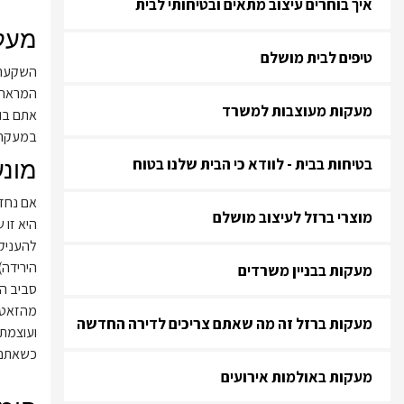
איך בוחרים עיצוב מתאים ובטיחותי לבית
מעקה
טיפים לבית מושלם
השקעתם 
המראה 
מעקות מעוצבות למשרד
אתם בוו
במעקה? 
מונע
בטיחות בבית - לוודא כי הבית שלנו בטוח
אם נחז
מוצרי ברזל לעיצוב מושלם
היא זו 
להעניק 
הירידה)
מעקות בבניין משרדים
סביב הב
מהזאטוט
מעקות ברזל זה מה שאתם צריכים לדירה החדשה
ועוצמתי
כשאתם 
מעקות באולמות אירועים