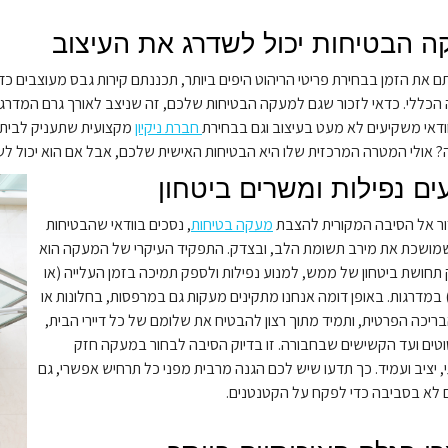
 הבטיחות יכול לשדרג את העיצוב
את הזמן בבחירת פריטי הריהוט היפים ביותר, תכננתם קירות גבס מעוצבים כד
הכללי. כדאי לזכור שגם למעקה הבטיחות שלכם, זה שניצב לאורך גרם המדרג
דאי משקיעים לא מעט בעיצוב וגם בבחירת
חברת ניקיון
מקצועית שתעניק לבית 
אולי המטרה המרכזית שלו היא הבטיחות האישית שלכם, אבל אם הוא יכול לשדר
ים נפילות ומשרים ביטחון
ור אל הסיבה המקורית להצבת
מעקה בטיחות
, נסכים בוודאי שהבטיחות
שמושכת את מירב תשומת הלב, ובצדק. התפקיד העיקרי של המעקה הוא
תחושת ביטחון של ממש, למנוע נפילות ולספק תמיכה בזמן העלייה (או
 במדרגות. באופן דומה אנחנו מתקינים מעקות גם במרפסות, בחלונות או
ריכה הפרטית, ותמיד מתוך רצון להבטיח את שלומם של כל דיירי הבית,
ים ועד הקשישים שבחבורה. זו בדיוק הסיבה לבחור במעקה חזק
, יציב ועמיד. כך תדעו שיש לכם הגנה מרבית מפני כל תרחיש אפשרי, גם
לא בסביבה כדי לפקח על הקטנטנים.