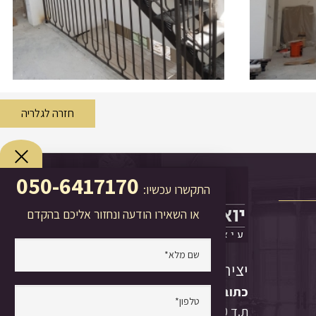
חזרה לגלריה
050-6417170
התקשרו עכשיו:
או השאירו הודעה ונחזור אליכם בהקדם
יצירת קשר
כתובת:
צומת קסם
ת.ד 250, הוד השרון 45102